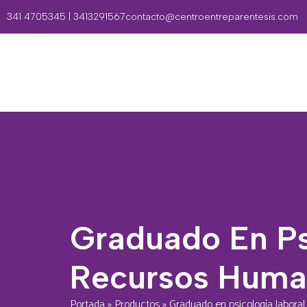
341 4705345 | 3413291567
contacto@centroentreparentesis.com
Graduado En Ps
Recursos Huma
Portada
»
Productos
»
Graduado en psicología labora