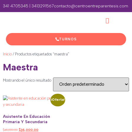
341 4705345 | 3413291567
contacto@centroentreparentesis.com
TURNOS
Inicio
/ Productos etiquetados “maestra”
Maestra
Mostrando el único resultado
¡Oferta!
Asistente En Educación
Primaria Y Secundaria
$
46,000.00
$
36,000.00